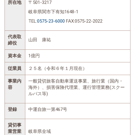
所在地
〒501-3217
岐阜県関市下有知1648-1
TEL:
0575-23-6000
FAX:0575-22-2022
代表取
山田 康祐
締役
資本金
1億円
従業員
２５名（令和６年１月現在）
事業内
一般貸切旅客自動車運送事業、旅行業（国内・
容
海外）、損害保険代理業、運行管理業務(スクー
ルバス等)
登録
中運自旅一第467号
貸切事
業営業
岐阜県全域